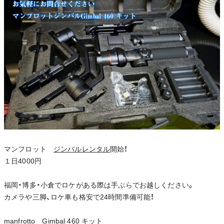
マンフロット
ジンバルレンタル
開始！
１日4000円
福岡・博多・小倉でロケがある際は手ぶらでお越しください。
カメラや三脚、ロケ車も格安で24時間準備可能！
manfrotto Gimbal 460 キット