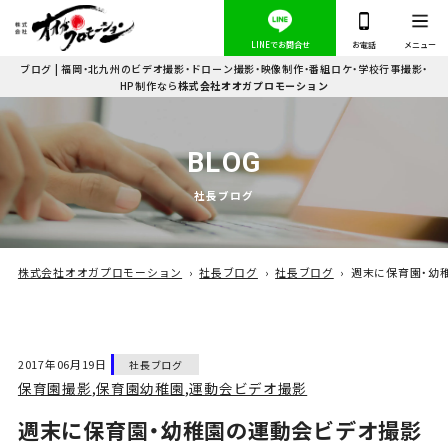
ブログ | 福岡・北九州のビデオ撮影・ドローン撮影・映像制作・番組ロケ・学校行事撮影・
HP制作なら
株式会社オオガプロモーション
B
L
O
G
社
長
ブ
ロ
グ
株式会社オオガプロモーション
›
社長ブログ
›
社長ブログ
›
週末に保育園・幼
2017年06月19日
社長ブログ
保育園撮影
,
保育園幼稚園
,
運動会ビデオ撮影
週末に保育園・幼稚園の運動会ビデオ撮影