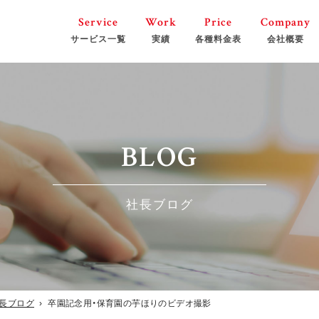
Service
Work
Price
Company
サービス一覧
実績
各種料金表
会社概要
MC・フリーアナウンサー
映像制
BLOG
ホームページ制作
少年野
社長ブログ
撮影機材レンタル
長ブログ
›
卒園記念用・保育園の芋ほりのビデオ撮影