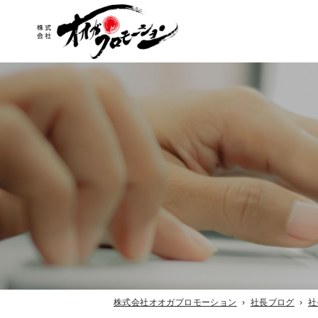
各種撮影
イベント企画・経営コンサル
はしご車・救急車レンタル
株式会社オオガプロモーション
›
社長ブログ
›
社