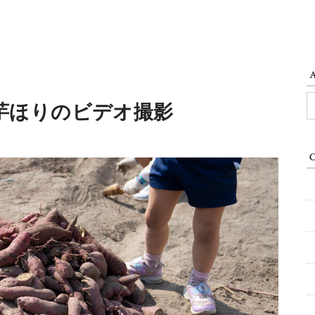
A
芋ほりのビデオ撮影
C