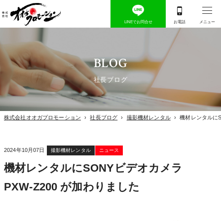
BLOG
社長ブログ
株式会社オオガプロモーション
›
社長ブログ
›
撮影機材レンタル
›
機材レンタルにS
2024年10月07日
撮影機材レンタル
ニュース
機材レンタルにSONYビデオカメラ
PXW-Z200 が加わりました