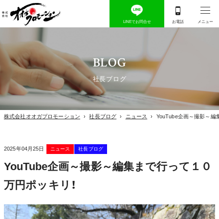
BLOG
社長ブログ
株式会社オオガプロモーション
›
社長ブログ
›
ニュース
›
YouTube企画～撮影～
2025年04月25日
ニュース
社長ブログ
YouTube企画～撮影～編集まで行って１０
万円ポッキリ！