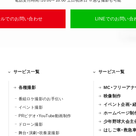
電話受付時間：10:00～18:00 土日祝休日 ※急な撮影も可能
ールでのお問い合わせ
LINEでのお問い合
サービス一覧
サービス一覧
各種撮影
MC・フリーア
映像制作
番組ロケ撮影のお手伝い
イベント企画・
イベント撮影
ホームページ制
PRビデオ・YouTube動画制作
少年野球大会主
ドローン撮影
はしご車・救急
舞台・演劇・吹奏楽撮影