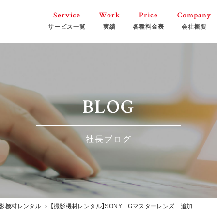
Service
Work
Price
Company
サービス一覧
実績
各種料金表
会社概要
MC・フリーアナウンサー
映像制
BLOG
ホームページ制作
少年野
社長ブログ
撮影機材レンタル
影機材レンタル
›
【撮影機材レンタル】SONY Gマスターレンズ 追加