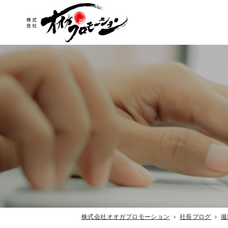
各種撮影
イベント企画・経営コンサル
はしご車・救急車レンタル
株式会社オオガプロモーション
›
社長ブログ
›
撮