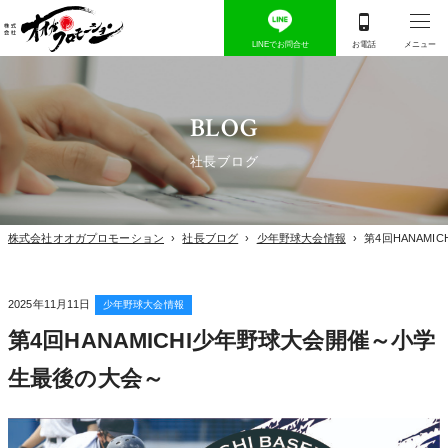
BLOG
社長ブログ
株式会社オオガプロモーション
›
社長ブログ
›
少年野球大会情報
›
第4回HANAM
2025年11月11日
少年野球大会情報
第4回HANAMICHI少年野球大会開催～小学
生最後の大会～