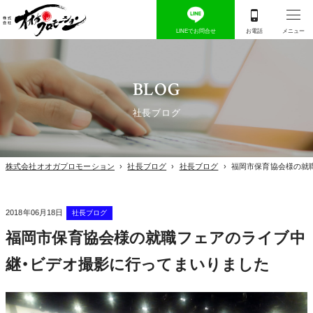
BLOG
社長ブログ
株式会社オオガプロモーション
›
社長ブログ
›
社長ブログ
›
福岡市保育協会様の就
2018年06月18日
社長ブログ
福岡市保育協会様の就職フェアのライブ中
継・ビデオ撮影に行ってまいりました