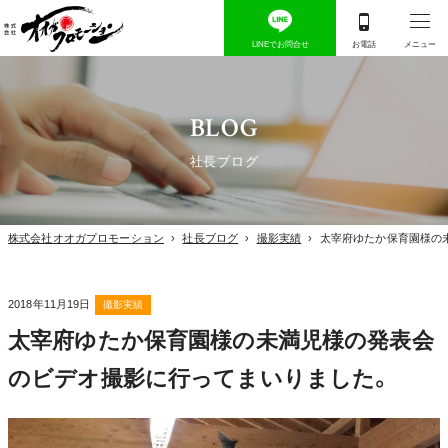
BLOG
社長ブログ
株式会社オオガプロモーション
›
社長ブログ
›
撮影実績
›
太宰府ゆたか保育園様の
2018年11月19日
撮影実績
太宰府ゆたか保育園様の未満児様の発表会
のビデオ撮影に行ってまいりました。