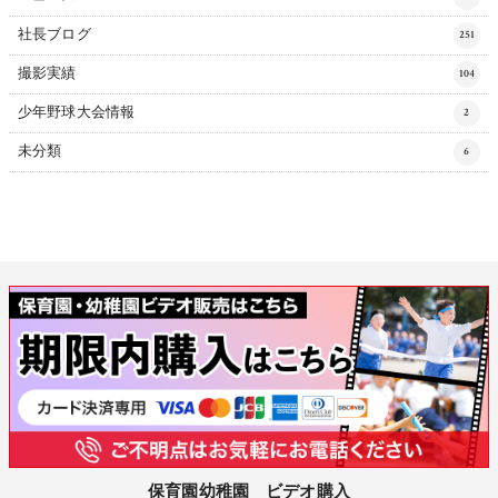
社長ブログ
251
撮影実績
104
少年野球大会情報
2
未分類
6
保育園幼稚園 ビデオ購入