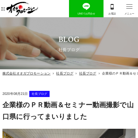
BLOG
社長ブログ
株式会社オオガプロモーション
›
社長ブログ
›
社長ブログ
›
企業様のＰＲ動画＆セ
2020年08月21日
社長ブログ
企業様のＰＲ動画＆セミナー動画撮影で山
口県に行ってまいりました